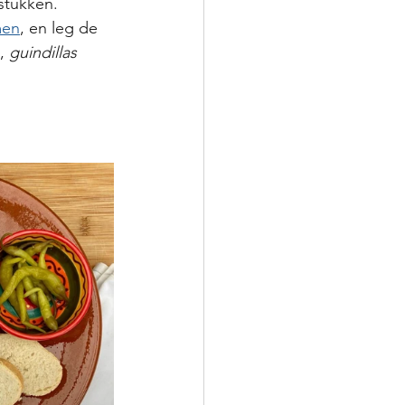
stukken. 
men
, en leg de 
, 
guindillas