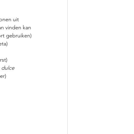
onen uit 
kan vinden kan 
rt gebruiken)
eta)
rst)
 dulce
er)