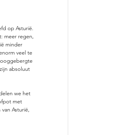
fd op Asturië. 
t: meer regen, 
ië minder 
 enorm veel te 
 hooggebergte 
ijn absoluut 
delen we het 
ofpot met 
van Asturië, 