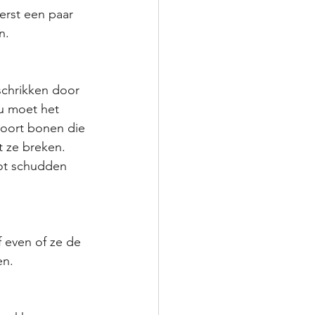
erst een paar 
n. 
chrikken door 
u moet het 
soort bonen die 
 ze breken. 
pot schudden 
 even of ze de 
en.