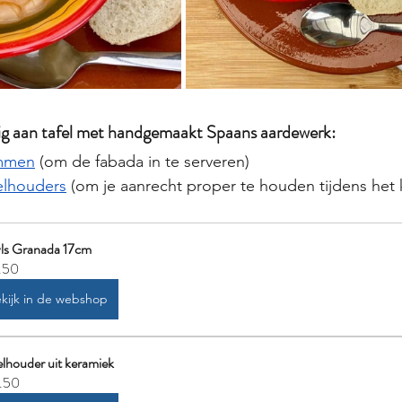
lig aan tafel met handgemaakt Spaans aardewerk:
mmen
 (om de fabada in te serveren)
elhouders
 (om je aanrecht proper te houden tijdens het
ls Granada 17cm
.50
kijk in de webshop
lhouder uit keramiek
.50