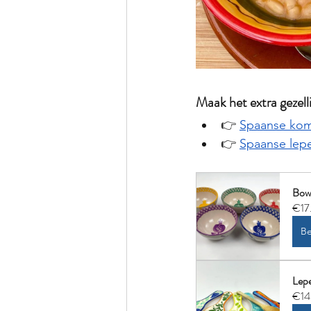
Maak het extra gezel
👉 
Spaanse ko
👉 
Spaanse lep
Bow
€17
Be
Lepe
€14