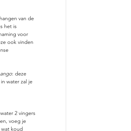
afhangen van de 
 het is 
naming voor 
eze ook vinden 
anse 
ango
: deze 
n water zal je 
ater 2 vingers 
en, voeg je 
r wat koud 