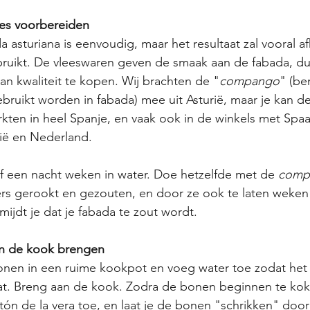
ees voorbereiden
a asturiana is eenvoudig, maar het resultaat zal vooral 
ruikt. De vleeswaren geven de smaak aan de fabada, dus
an kwaliteit te kopen. Wij brachten de "
compango
" (be
bruikt worden in fabada) mee uit Asturië, maar je kan d
arkten in heel Spanje, en vaak ook in de winkels met Spa
gië en Nederland.
f een nacht weken in water. Doe hetzelfde met de 
comp
rs gerookt en gezouten, en door ze ook te laten weken i
mijdt je dat je fabada te zout wordt.
an de kook brengen
en in een ruime kookpot en voeg water toe zodat het w
t. Breng aan de kook. Zodra de bonen beginnen te kok
ón de la vera toe, en laat je de bonen "schrikken" doo