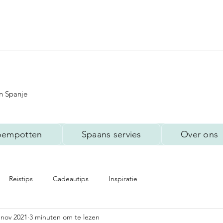
n Spanje
oempotten
Spaans servies
Over ons
Reistips
Cadeautips
Inspiratie
 nov 2021
3 minuten om te lezen