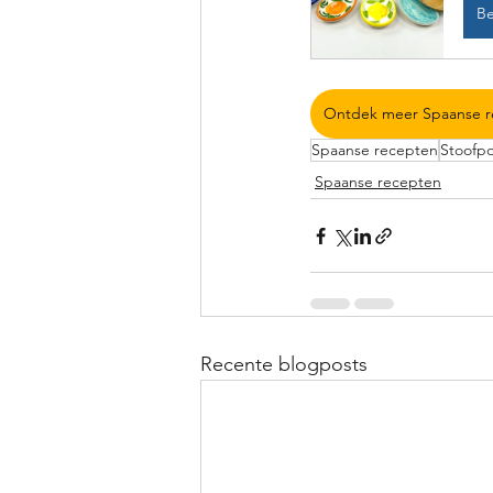
Be
Ontdek meer Spaanse r
Spaanse recepten
Stoofp
Spaanse recepten
Recente blogposts