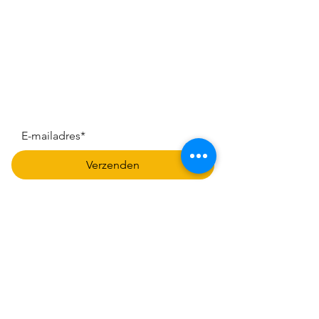
Muchos Colores Nieuwsbrief
Blijf als eerste op de hoogte van 
nieuwe collecties en leuke acties:
Verzenden
Snel naar de webshop:
Cordoba servies
Granada servies
Ronde bloempotten
Muurbloempotten