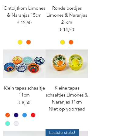
Ontbijtkom Limones
Ronde bordjes
& Naranjas 15cm
Limones & Naranjas
21cm
Prijs
€ 12,50
Prijs
€ 14,50
Klein tapas schaaltje
Kleine tapas
11cm
schaaltjes Limones &
Naranjas 11cm
Prijs
€ 8,50
Niet op voorraad
Laatste stuks!