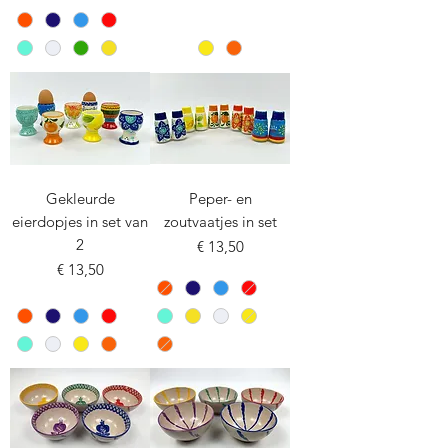
Gekleurde
Peper- en
eierdopjes in set van
zoutvaatjes in set
2
Prijs
€ 13,50
Prijs
€ 13,50