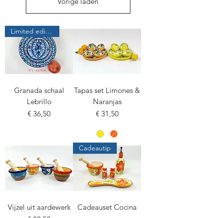
Vorige laden
Limited edition
Granada schaal
Tapas set Limones &
Lebrillo
Naranjas
Prijs
Prijs
€ 36,50
€ 31,50
Cadeautip
Vijzel uit aardewerk
Cadeauset Cocina