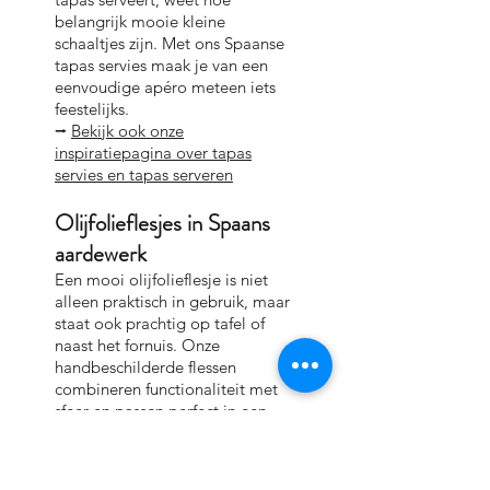
belangrijk mooie kleine
schaaltjes zijn. Met ons Spaanse
tapas servies maak je van een
eenvoudige apéro meteen iets
feestelijks.
⭢
Bekijk ook onze
inspiratiepagina over tapas
servies en tapas serveren
Olijfolieflesjes in Spaans
aardewerk
Een mooi olijfolieflesje is niet
alleen praktisch in gebruik, maar
staat ook prachtig op tafel of
naast het fornuis. Onze
handbeschilderde flessen
combineren functionaliteit met
sfeer en passen perfect in een
mediterrane keuken.
⭢
Lees ook onze gids over het
gebruik van een olijfolieflesje uit