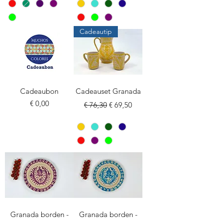
Cadeautip
Cadeaubon
Cadeauset Granada
Prijs
Normale prijs
Verkoopprijs
€ 0,00
€ 76,30
€ 69,50
Granada borden -
Granada borden -