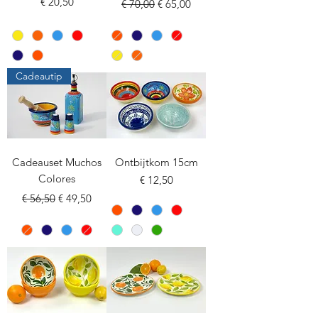
Prijs
Normale prijs
Verkoopprijs
€ 20,50
€ 70,00
€ 65,00
Cadeautip
Cadeauset Muchos
Ontbijtkom 15cm
Colores
Prijs
€ 12,50
Normale prijs
Verkoopprijs
€ 56,50
€ 49,50