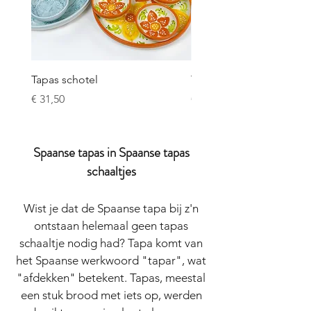
Tapas schotel
Tapas set Limones & Nar
Prijs
Prijs
€ 31,50
€ 31,50
Spaanse tapas in Spaanse tapas
schaaltjes
Wist je dat de Spaanse tapa bij z'n
ontstaan helemaal geen tapas
schaaltje nodig had? Tapa komt van
het Spaanse werkwoord "tapar", wat
"afdekken" betekent. Tapas, meestal
een stuk brood met iets op, werden