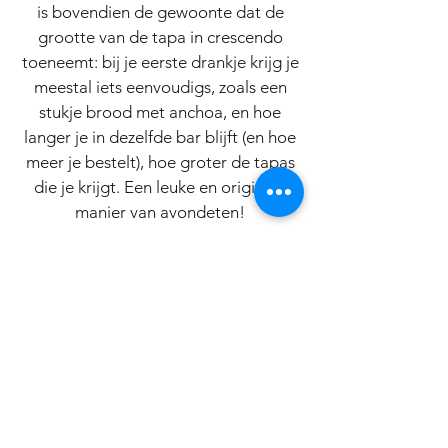
is bovendien de gewoonte dat de
grootte van de tapa in crescendo
toeneemt: bij je eerste drankje krijg je
meestal iets eenvoudigs, zoals een
stukje brood met anchoa, en hoe
langer je in dezelfde bar blijft (en hoe
meer je bestelt), hoe groter de tapas
die je krijgt. Een leuke en originele
manier van avondeten!
Heb je zelf zin om aan de slag te gaan
met lekkere tapas en aperiefhapjes
voor jouw gasten? Het bijpassende
servies en Spaanse tapas schaaltjes
waar je vrolijk van wordt
shop je in
onze webshop
.