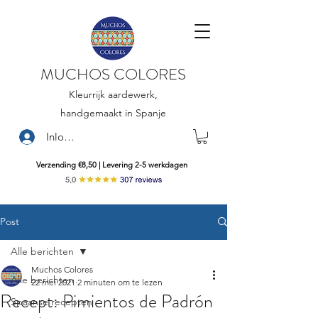
MUCHOS COLORES
Kleurrijk aardewerk,
handgemaakt in Spanje
Inloggen
Verzending €8,50 | Levering 2-5 werkdagen
Post
Alle berichten
Muchos Colores
Alle berichten
22 mei 2021
2 minuten om te lezen
Recept: Pimientos de Padrón
Spaanse recepten