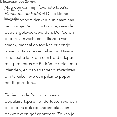
Bijgewerkt op:
26 mrt
Reistips
Nog één van mijn favoriete tapa's: 
Cadeautips
Pimientos de Padrón
! Deze kleine 
Inspiratie
groene pepers danken hun naam aan 
het dorpje Padrón in Galicië, waar de 
pepers gekweekt worden. De Padrón 
pepers zijn zacht en zelfs zoet van 
smaak, maar af en toe kan er eentje 
tussen zitten die wél pikant is. Daarom 
is het extra leuk om een bordje tapas 
met pimientos de Padrón te delen met 
vrienden, en dan spannend afwachten 
om te kijken wie een pikante peper 
heeft getroffen...
Pimientos de Padrón zijn een 
populaire tapa en ondertussen worden 
de pepers ook op andere plaatsen 
gekweekt en geëxporteerd. Zo kan je 