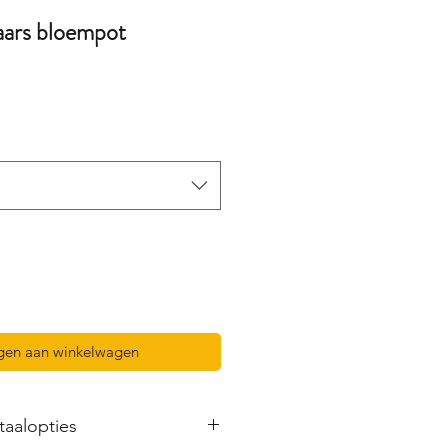
aars bloempot
gen aan winkelwagen
taalopties