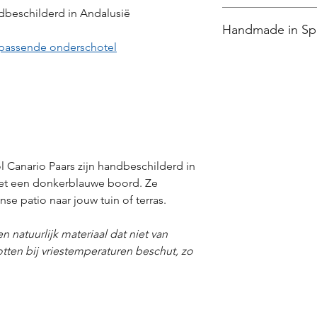
dbeschilderd in Andalusië
● Wij zorgen voor
e
Handmade in Sp
veilige verzending
m
●
Verzendkosten:
€8
jpassende onderschotel
Omdat al onze prod
een afhaalpunt
zijn, kan het geleve
● Gratis afhalen in
van de getoonde foto
● Veilig betalen
met 
Bancontact
● 14 dagen
retourre
● Beoordeeld met 
Canario Paars zijn handbeschilderd in
met een donkerblauwe boord. Ze
e patio naar jouw tuin of terras.
en natuurlijk materiaal dat niet van
tten bij vriestemperaturen beschut, zo