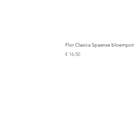
Flor Clasica Spaanse bloempot
Prijs
€ 16,50
Snel naar de webshop:
Cordoba servies
Granada servies
Ronde bloempotten
Muurbloempotten