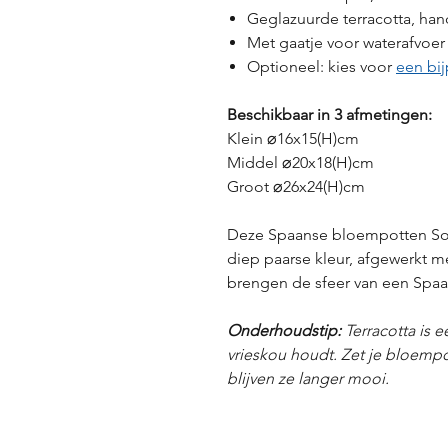
Geglazuurde terracotta, han
Met gaatje voor waterafvoer
Optioneel: kies voor
een bi
Beschikbaar in 3 afmetingen:
Klein ⌀16x15(H)cm
Middel ⌀20x18(H)cm
Groot ⌀26x24(H)cm
Deze Spaanse bloempotten Sol 
diep paarse kleur, afgewerkt 
brengen de sfeer van een Spaans
Onderhoudstip:
Terracotta is e
vrieskou houdt. Zet je bloempo
blijven ze langer mooi.