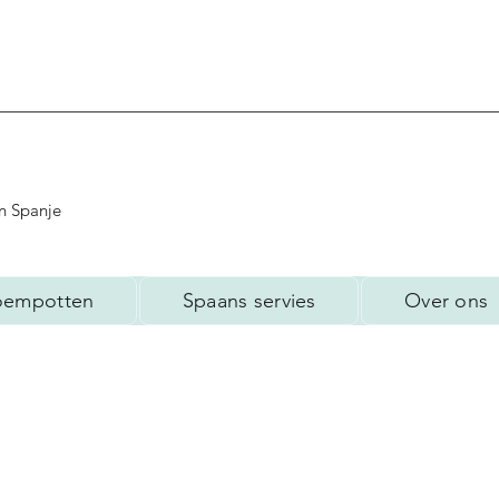
n Spanje
oempotten
Spaans servies
Over ons