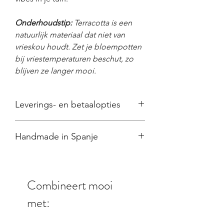
Onderhoudstip:
Terracotta is een
natuurlijk materiaal dat niet van
vrieskou houdt. Zet je bloempotten
bij vriestemperaturen beschut, zo
blijven ze langer mooi.
Leverings- en betaalopties
● Wij zorgen voor
een zorgvuldige
Handmade in Spanje
verpakking
en
veilige verzending
met
DPD binnen
2-5 werkdagen
Omdat al onze producten met de hand
●
Verzendkosten:
€8,50 (BE/NL) bij
beschilderd zijn, kan het geleverde
jouw thuis of in een afhaalpunt
product een beetje afwijken van de
● Gratis afhalen in Grobbendonk
Combineert mooi
getoonde foto's. Elk stuk is uniek!
● Veilig betalen
met Visa, Mastercard,
met:
iDEAL of Bancontact
● 14 dagen
retourrecht