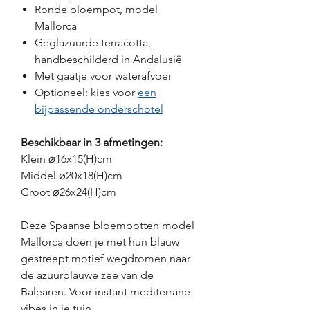
Ronde bloempot, model
Mallorca
Geglazuurde terracotta,
handbeschilderd in Andalusië
Met gaatje voor waterafvoer
Optioneel: kies voor
een
bijpassende onderschotel
Beschikbaar in 3 afmetingen:
Klein ⌀16x15(H)cm
Middel ⌀20x18(H)cm
Groot ⌀26x24(H)cm
Deze Spaanse bloempotten model
Mallorca doen je met hun blauw
gestreept motief wegdromen naar
de azuurblauwe zee van de
Balearen. Voor instant mediterrane
vibes in je tuin.