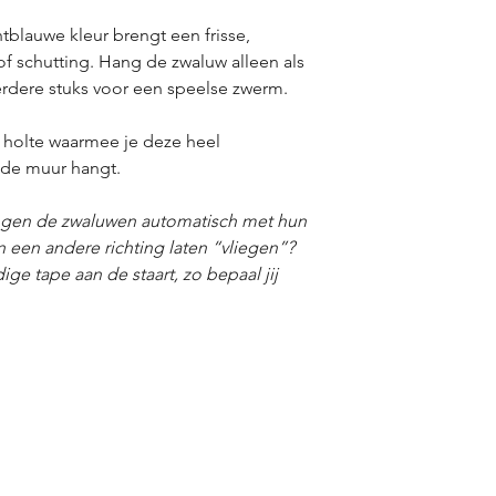
zijn, kan het geleve
● Gratis afhalen in
van de getoonde foto
● Veilig betalen
met 
tblauwe kleur brengt een frisse,
Bancontact
of schutting. Hang de zwaluw alleen als
● 14 dagen
retourre
rdere stuks voor een speelse zwerm.
● Beoordeeld met 
 holte waarmee je deze heel
 de muur hangt.
angen de zwaluwen automatisch met hun
in een andere richting laten “vliegen”?
ige tape aan de staart, zo bepaal jij