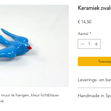
Keramiek zwal
Prijs
€ 14,50
Aantal
*
Toevoe
Leverings- en be
● Wij zorgen voor
e
muur te hangen, kleur lichtblauw
Handmade in Sp
veilige verzending
m
ië
●
Verzendkosten:
€8
Omdat al onze prod
een afhaalpunt