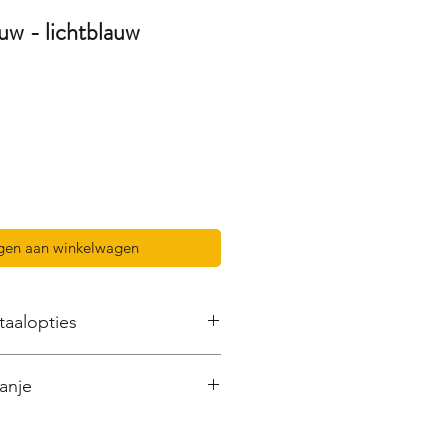
uw - lichtblauw
gen aan winkelwagen
taalopties
en zorgvuldige verpakking
en
anje
et DPD binnen
2-5 werkdagen
,50 (BE/NL) bij jouw thuis of in
ucten met de hand beschilderd