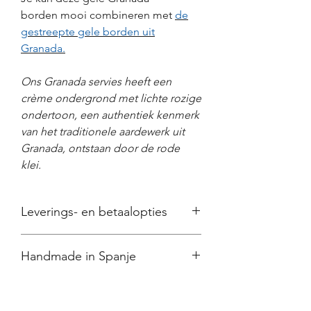
borden mooi combineren met
de
gestreepte gele borden uit
Granada.
Ons Granada servies heeft een
crème ondergrond met lichte rozige
ondertoon, een authentiek kenmerk
van het traditionele aardewerk uit
Granada, ontstaan door de rode
klei.
Leverings- en betaalopties
● Wij zorgen voor
een zorgvuldige
Handmade in Spanje
verpakking
en
veilige verzending
met
DPD binnen
2-5 werkdagen
​​​​​Omdat al onze producten met de hand
●
Verzendkosten:
€8,50 (BE/NL) bij
beschilderd zijn, kan het geleverde
jouw thuis of in een afhaalpunt