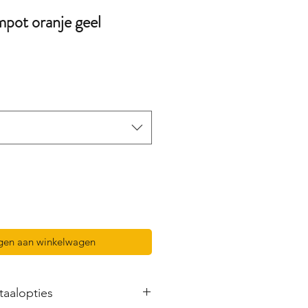
pot oranje geel
gen aan winkelwagen
taalopties