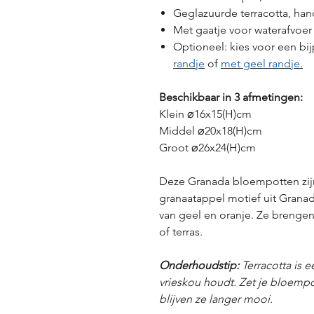
Geglazuurde terracotta, han
Met gaatje voor waterafvoer
Optioneel: kies voor een b
randje
of
met geel randje.
Beschikbaar in 3 afmetingen:
Klein ⌀16x15(H)cm
Middel ⌀20x18(H)cm
Groot ⌀26x24(H)cm
Deze Granada bloempotten zijn
granaatappel motief uit Grana
van geel en oranje. Ze brengen
of terras.
Onderhoudstip:
Terracotta is e
vrieskou houdt. Zet je bloempo
blijven ze langer mooi.