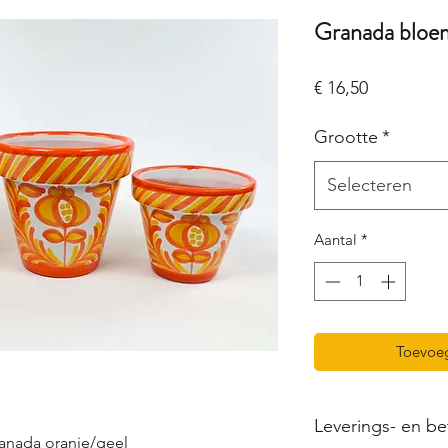
Granada bloem
Prijs
€ 16,50
Grootte
*
Selecteren
Aantal
*
Toevoe
Leverings- en be
nada oranje/geel