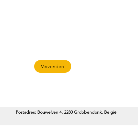
Contact
uwe collecties en leuke acties:
Verzenden
Postadres: Bouwelven 4, 2280 Grobbendonk, België