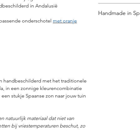
dbeschilderd in Andalusië
● Wij zorgen voor
e
Handmade in Sp
veilige verzending
m
●
Verzendkosten:
€8
ijpassende onderschotel
met oranje
Omdat al onze prod
een afhaalpunt
zijn, kan het geleve
● Gratis afhalen in
van de getoonde foto
● Veilig betalen
met 
Bancontact
● 14 dagen
retourre
● Beoordeeld met 
 handbeschilderd met het traditionele
da, in een zonnige kleurencombinatie
 een stukje Spaanse zon naar jouw tuin
en natuurlijk materiaal dat niet van
tten bij vriestemperaturen beschut, zo