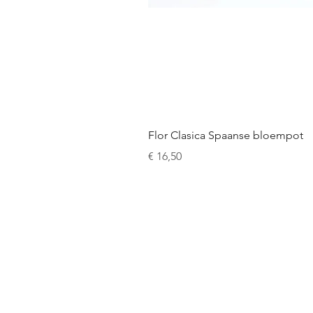
Flor Clasica Spaanse bloempot
Prijs
€ 16,50
Snel naar de webshop:
Cordoba servies
Granada servies
Ronde bloempotten
Muurbloempotten