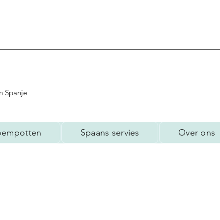
n Spanje
oempotten
Spaans servies
Over ons