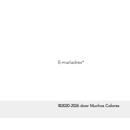
Muchos Colores Nieuwsbrief
Blijf als eerste op de hoogte van nie
©2020-2026 door Muchos Colores