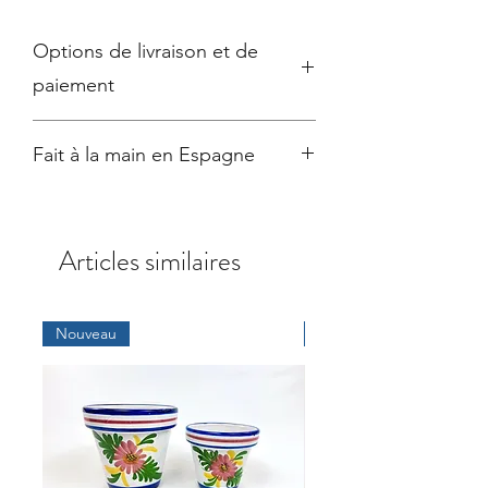
Options de livraison et de
paiement
●
Emballage soigné
et
expédition
Fait à la main en Espagne
sécurisée
avec DPD, livraison sous 2 à
7 jours ouvrables selon la destination
Tous nos produits étant peints à la
●
Frais de livraison
: BE/NL : 8,50€, LU
main, le produit livré peut être
: 10,50€, FR : 14,50€
légèrement différent des photos
●
Paiement sécurisé
: Visa, Mastercard,
Articles similaires
présentées. Chaque pièce est unique !
iDEAL ou Bancontact
●
Droit de rétractation
de 14 jours
● Noté 5 ⭐⭐⭐⭐⭐ étoiles sur
Google
Nouveau
Nouveau