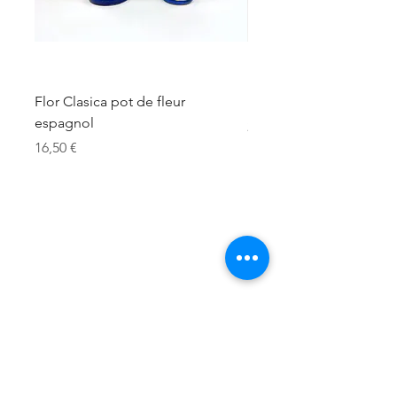
Flor Clasica pot de fleur
Flor clasica pot mural
espagnol
Prix
24,50 €
Prix
16,50 €
Newsletter Muchos Colores
Soyez le premier informé des 
nouvelles collections et de nos belles 
actions :
Envoyer