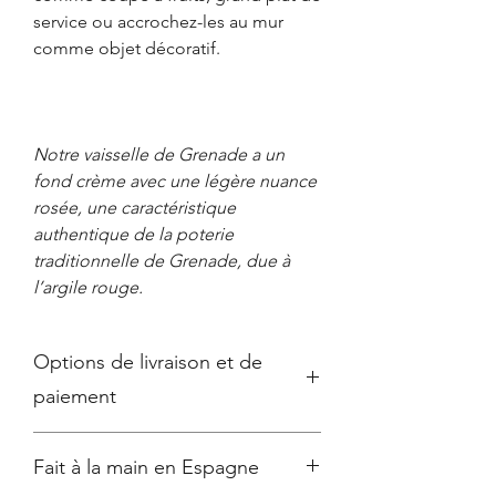
service ou accrochez-les au mur
comme objet décoratif.
Notre vaisselle de Grenade a un
fond crème avec une légère nuance
rosée, une caractéristique
authentique de la poterie
traditionnelle de Grenade, due à
l’argile rouge.
Options de livraison et de
paiement
●
Emballage soigné
et
expédition
Fait à la main en Espagne
sécurisée
avec DPD, livraison sous 2 à
7 jours ouvrables selon la destination