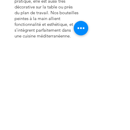
pratique, elle est aussi très
décorative sur la table ou près
du plan de travail. Nos bouteilles
peintes à la main allient
fonctionnalité et esthétique, et
s’intègrent parfaitement dans
une cuisine méditerranéenne.
⭢
En savoir plus sur l’utilisation
d’une bouteille d’huile d’olive en
céramique
Assiettes râpe-ail en
céramique
Nos assiettes râpeuses en
céramique sont de véritables
indispensables en cuisine. Elles
permettent de râper facilement
l’ail, le gingembre ou la tomate,
à utiliser directement dans vos
sauces, marinades ou tapas.
⭢
Découvrez comment utiliser
une râpe en céramique et ses