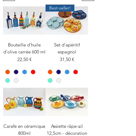
Best-seller!
Bouteille d'huile
Set d'apéritif
d'olive carrée 600 ml
espagnol
Prix
Prix
22,50 €
31,50 €
Carafe en céramique
Assiette râpe-ail
800ml
12,5cm - décoration