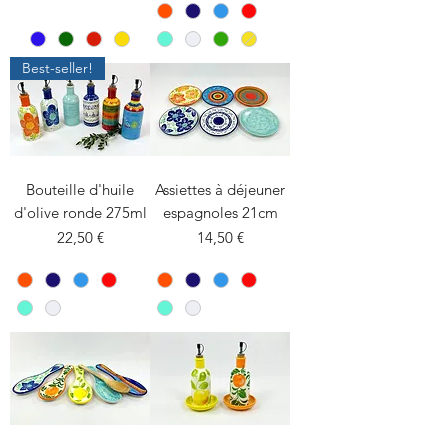
Best-seller!
Bouteille d'huile
Assiettes à déjeuner
d'olive ronde 275ml
espagnoles 21cm
Prix
Prix
22,50 €
14,50 €