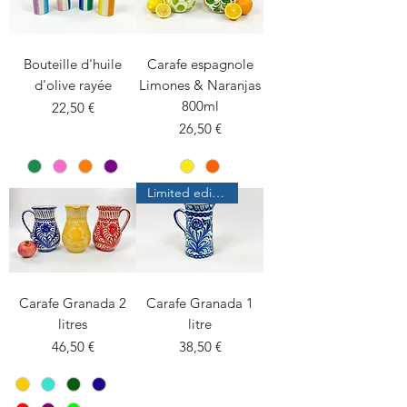
Bouteille d'huile
Carafe espagnole
d'olive rayée
Limones & Naranjas
800ml
Prix
22,50 €
Prix
26,50 €
Limited edition
Carafe Granada 2
Carafe Granada 1
litres
litre
Prix
Prix
46,50 €
38,50 €