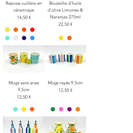
Repose-cuillère en
Bouteille d'huile
céramique
d'olive Limones &
Naranjas 275ml
Prix
14,50 €
Prix
22,50 €
Mugs sans anse
Mugs rayés 9,5cm
9,5cm
Prix
12,50 €
Prix
12,50 €