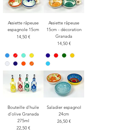
Assiette râpeuse
Assiette râpeuse
espagnole 15cm
15cm - décoration
Granada
Prix
14,50 €
Prix
14,50 €
Bouteille d'huile
Saladier espagnol
d'olive Granada
24cm
275ml
Prix
26,50 €
Prix
22,50 €