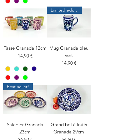
Limited edition
Tasse Granada 12cm
Mug Granada bleu
vert
Prix
14,90 €
Prix
14,90 €
Best-seller!
Saladier Granada
Grand bol à fruits
23cm
Granada 29cm
Prix
Prix
26,50 €
54,50 €