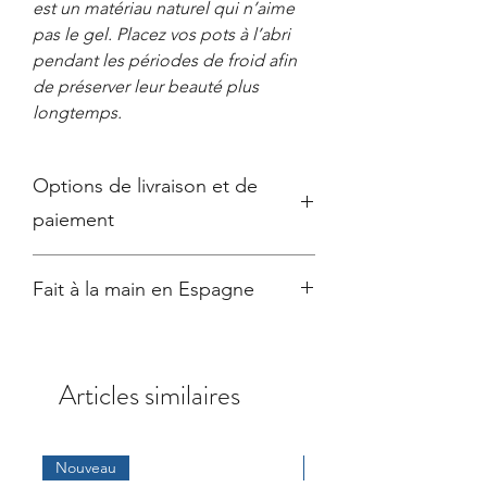
est un matériau naturel qui n’aime
pas le gel. Placez vos pots à l’abri
pendant les périodes de froid afin
de préserver leur beauté plus
longtemps.
Options de livraison et de
paiement
●
Emballage soigné
et
expédition
Fait à la main en Espagne
sécurisée
avec DPD, livraison sous 2 à
7 jours ouvrables selon la destination
Tous nos produits étant peints à la
●
Frais de livraison
: BE/NL : 8,50€, LU
main, le produit livré peut être
: 10,50€, FR : 14,50€
légèrement différent des photos
●
Paiement sécurisé
: Visa, Mastercard,
Articles similaires
présentées. Chaque pièce est unique !
iDEAL ou Bancontact
●
Droit de rétractation
de 14 jours
● Noté 5 ⭐⭐⭐⭐⭐ étoiles sur
Google
Nouveau
Nouveau