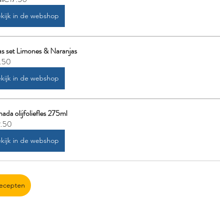
kijk in de webshop
s set Limones & Naranjas
.50
kijk in de webshop
ada olijfoliefles 275ml
.50
kijk in de webshop
ecepten