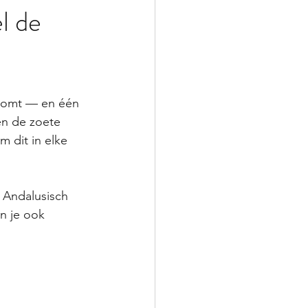
l de
nkomt — en één 
en de zoete 
m dit in elke 
h Andalusisch 
an je ook 