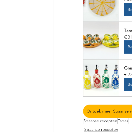
Be
Tapa
€31
Be
Gran
€22
Be
Ontdek meer Spaanse r
Spaanse recepten
Tapas
Spaanse recepten