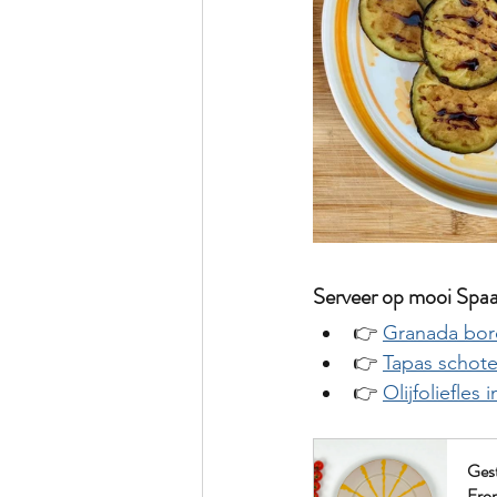
Serveer op mooi Spaa
👉 
Granada bor
👉 
Tapas schote
👉 
Olijfoliefles
Gest
Fro