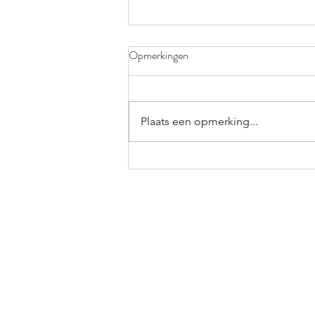
Opmerkingen
Plaats een opmerking...
Recept: Espinacas con garbanzos
(spinazie met kikkererwten)
Snel naar de webshop:
Cordoba servies
Granada servies
Ronde bloempotten
Muurbloempotten