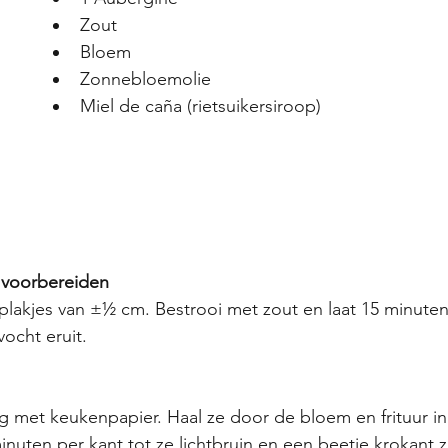
Zout
Bloem
Zonnebloemolie
Miel de caña (rietsuikersiroop)
 voorbereiden
 plakjes van ±½ cm. Bestrooi met zout en laat 15 minute
vocht eruit.
 met keukenpapier. Haal ze door de bloem en frituur in
nuten per kant tot ze lichtbruin en een beetje krokant zi