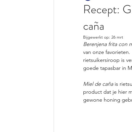
Recept: Ge
caña
Bijgewerkt op:
26 mrt
Berenjena frita con 
van onze favorieten.
rietsuikersiroop is v
goede tapasbar in M
Miel de caña
 is riet
product dat je hier m
gewone honing gebrui