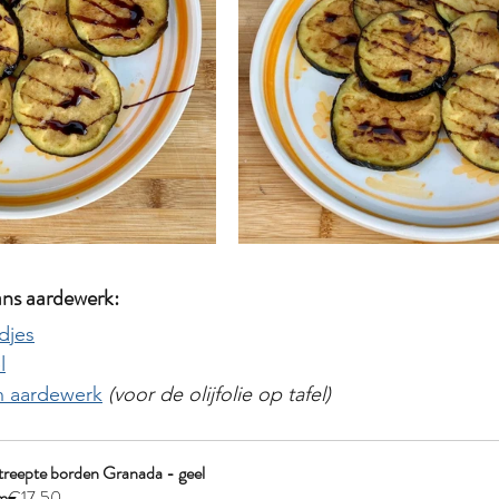
ns aardewerk:
djes
l
 in aardewerk
(voor de olijfolie op tafel)
reepte borden Granada - geel
m
€17.50