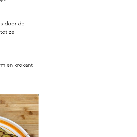
es door de 
tot ze 
rm en krokant 