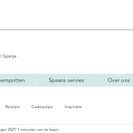
n Spanje
oempotten
Spaans servies
Over ons
Reistips
Cadeautips
Inspiratie
 apr 2021
1 minuten om te lezen