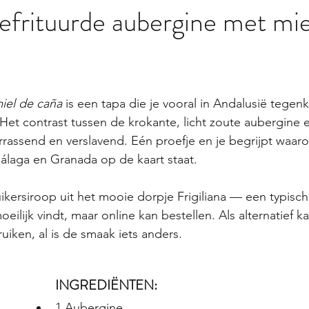
frituurde aubergine met mie
miel de caña
 is een tapa die je vooral in Andalusië tege
 Het contrast tussen de krokante, licht zoute aubergine 
errassend en verslavend. Eén proefje en je begrijpt waaro
álaga en Granada op de kaart staat.
suikersiroop uit het mooie dorpje Frigiliana — een typisc
oeilijk vindt, maar online kan bestellen. Als alternatief k
ken, al is de smaak iets anders.
INGREDIËNTEN:
1 Aubergine