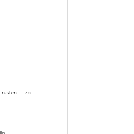
n rusten — zo 
 
jn. 